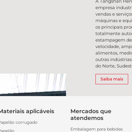
A Tangshan Heng
empresa industri
vendas e serviç
máquinas e equ
os principais p
totalmente aut
estampagem de f
velocidade, amp
alimentos, medic
outras indústria
do Norte, Sudest
Saiba mais
Materiais aplicáveis
Mercados que
atendemos
Papelão corrugado
Embalagem para bebidas
Papelão