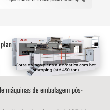
 plana
Corte e vinco plana automática com hot
stamping (até 450 ton)
 de máquinas de embalagem pós-