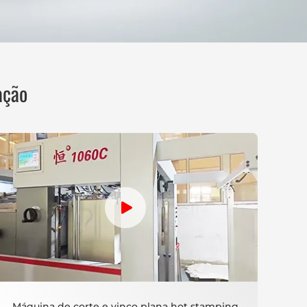
ação
Máquina de corte e vinco plana hot stamping