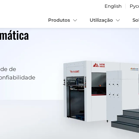
English
Рус
Produtos
Utilização
So
omática
ade de
onfiabilidade