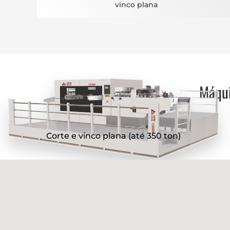
vinco plana
Máqui
Corte e vinco plana (até 350 ton)