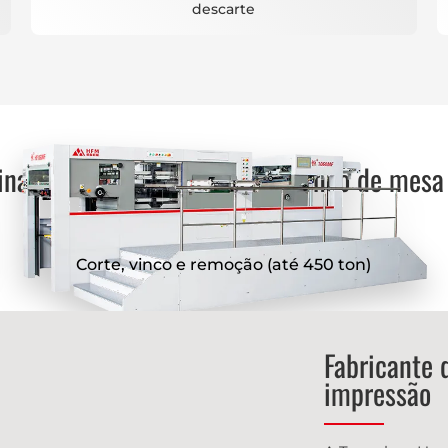
descarte
nas automáticas de corte e vinco de mesa
Corte, vinco e remoção (até 450 ton)
Fabricante
impressão