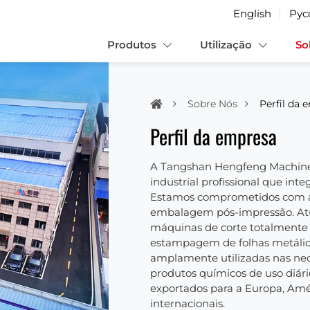
English
Рус
Produtos
Utilização
So
Sobre Nós
Perfil da 
Perfil da empresa
A Tangshan Hengfeng Machiner
industrial profissional que inte
Estamos comprometidos com a
embalagem pós-impressão. Atu
máquinas de corte totalment
estampagem de folhas metálica
amplamente utilizadas nas ne
produtos químicos de uso diário
exportados para a Europa, Amér
internacionais.