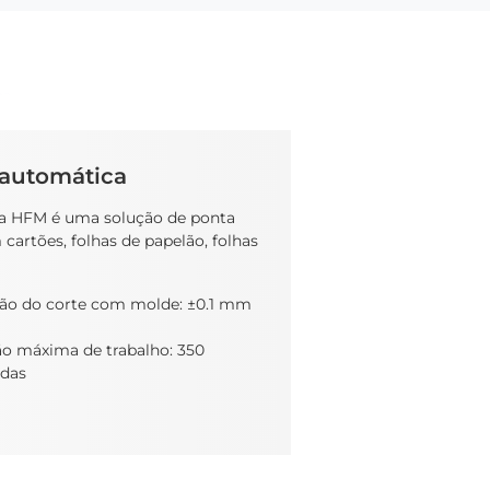
 automática
da HFM é uma solução de ponta
 cartões, folhas de papelão, folhas
são do corte com molde: ±0.1 mm
ão máxima de trabalho: 350
adas