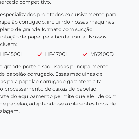
rcado competitivo.
specializados projetados exclusivamente para
apelão corrugado, incluindo nossas máquinas
 plano de grande formato com sucção
tação de papel pela borda frontal. Nossos
ncluem:
HF-1500H
HF-1700H
MY2100D
e grande porte e são usadas principalmente
 de papelão corrugado. Essas máquinas de
icas para papelão corrugado garantem alta
 no processamento de caixas de papelão
orte do equipamento permite que ele lide com
e papelão, adaptando-se a diferentes tipos de
alagem.