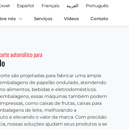
ский
Español
Français
العربية
Português
bre nós
Serviços
Vídeos
Contato
corte automático para
do
rte são projetadas para fabricar uma ampla
e embalagens de papelão ondulado, atendendo
omo alimentos, bebidas e eletrodomésticos.
e embalagens, essas máquinas também podem
mpressas, como caixas de frutas, caixas para
mbalagens de leite, melhorando a
uto e elevando o valor da marca. Com precisão
ncia, nossas soluções ajudam seus produtos a se