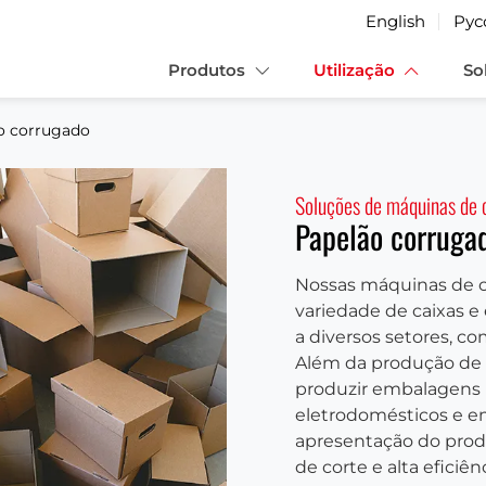
English
Рус
Produtos
Utilização
So
o corrugado
Soluções de máquinas de 
Papelão corruga
Nossas máquinas de co
variedade de caixas 
a diversos setores, c
Além da produção d
produzir embalagens i
eletrodomésticos e e
apresentação do prod
de corte e alta eficiê