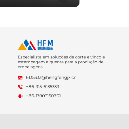
Especialista em soluções de corte e vinco e
estampagem a quente para a produção de
embalagens
6135333@hengfengjx.cn
+86-315-6135333
+86-13903150701