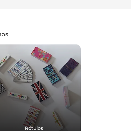
mos
Rótulos