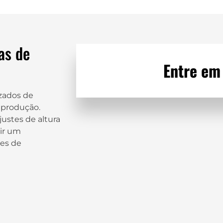
as de
Entre em
zados de
 produção.
ustes de altura
tir um
es de